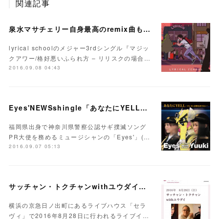
関連記事
泉水マサチェリー自身最高のremix曲も収録！lyrical school新作発表『マジックアワー/格好悪いふられ方 -リリスクの場合-』
lyrical schoolのメジャー3rdシングル『マジッ
クアワー/格好悪いふられ方 – リリスクの場合…
2016.09.08 04:43
Eyes'NEWSshingle「あなたにYELL〜オレオレ詐欺を許さない」を発売
福岡県出身で神奈川県警察公認サギ撲滅ソング
PR大使を務めるミュージシャンの「Eyes'」(…
2016.09.07 05:13
サッチャン・トクチャンwithユウダイ、イベント開催
横浜の京急日ノ出町にあるライブハウス「セラ
ヴィ」で2016年8月28日に行われるライブイ…