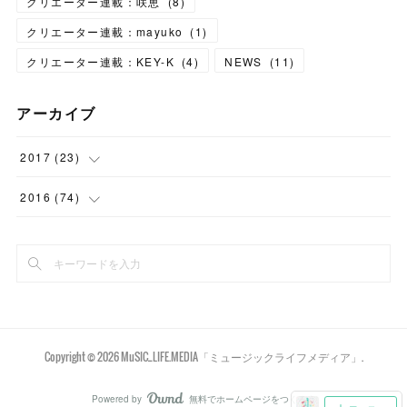
クリエーター連載：咲恵
(
8
)
クリエーター連載：mayuko
(
1
)
クリエーター連載：KEY-K
(
4
)
NEWS
(
11
)
アーカイブ
2017
(
23
)
(
7
)
2016
(
74
)
(
3
)
(
8
)
(
6
)
(
7
)
(
7
)
(
6
)
(
43
)
Copyright ©
2026
MuSIC_LIFE.MEDIA「ミュージックライフメディア」
.
(
10
)
Powered by
無料でホームページをつくろう
AmebaOwnd