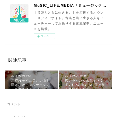
MuSIC_LIFE.MEDIA「ミュージックライフメディア」
【音楽とともに生きる。】を応援するオウン
ドメディアサイト。音楽と共に生きる人をフ
ューチャーしてお送りする連載記事。ニュー
スを掲載。
フォロー
関連記事
2016.09.05 15:41
2016.09.04 15:36
お疲れデイに♡この曲を
恋のライバル出現！？女
聞きながらマッサージを
子力UPの曲であの子と差
して癒されよう♡
をつけちゃおう♡
0
コメント