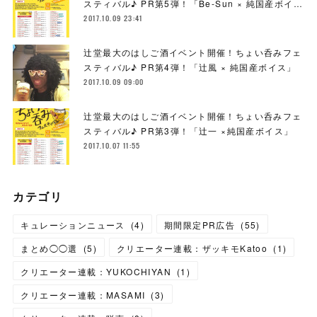
スティバル♪ PR第5弾！「Be-Sun × 純国産ボイ…
2017.10.09 23:41
辻堂最大のはしご酒イベント開催！ちょい呑みフェ
スティバル♪ PR第4弾！「辻風 × 純国産ボイス」
2017.10.09 09:00
辻堂最大のはしご酒イベント開催！ちょい呑みフェ
スティバル♪ PR第3弾！「辻一 ×純国産ボイス」
2017.10.07 11:55
カテゴリ
キュレーションニュース
(
4
)
期間限定PR広告
(
55
)
まとめ◯◯選
(
5
)
クリエーター連載：ザッキモKatoo
(
1
)
クリエーター連載：YUKOCHIYAN
(
1
)
クリエーター連載：MASAMI
(
3
)