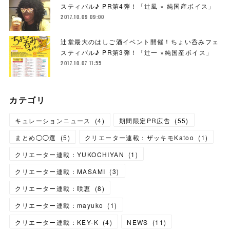
スティバル♪ PR第4弾！「辻風 × 純国産ボイス」
2017.10.09 09:00
辻堂最大のはしご酒イベント開催！ちょい呑みフェ
スティバル♪ PR第3弾！「辻一 ×純国産ボイス」
2017.10.07 11:55
カテゴリ
キュレーションニュース
(
4
)
期間限定PR広告
(
55
)
まとめ◯◯選
(
5
)
クリエーター連載：ザッキモKatoo
(
1
)
クリエーター連載：YUKOCHIYAN
(
1
)
クリエーター連載：MASAMI
(
3
)
クリエーター連載：咲恵
(
8
)
クリエーター連載：mayuko
(
1
)
クリエーター連載：KEY-K
(
4
)
NEWS
(
11
)