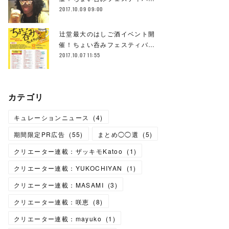
2017.10.09 09:00
辻堂最大のはしご酒イベント開
催！ちょい呑みフェスティバ…
2017.10.07 11:55
カテゴリ
キュレーションニュース
(
4
)
期間限定PR広告
(
55
)
まとめ◯◯選
(
5
)
クリエーター連載：ザッキモKatoo
(
1
)
クリエーター連載：YUKOCHIYAN
(
1
)
クリエーター連載：MASAMI
(
3
)
クリエーター連載：咲恵
(
8
)
クリエーター連載：mayuko
(
1
)