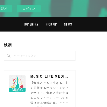
ぐ試す
ログイン
TOP ENTRY
PICK UP
NEWS
検索
MuSIC_LIFE.MEDIA「ミュージックライフメディア」
【音楽とともに生きる。】
を応援するオウンドメディ
アサイト。音楽と共に生き
る人をフューチャーしてお
送りする連載記事。ニュー