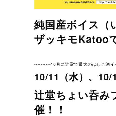
純国産ボイス（
ザッキモKatoo
----------10月に辻堂で最大のはし
10/11（水）、10
辻堂ちょい呑み
催！！