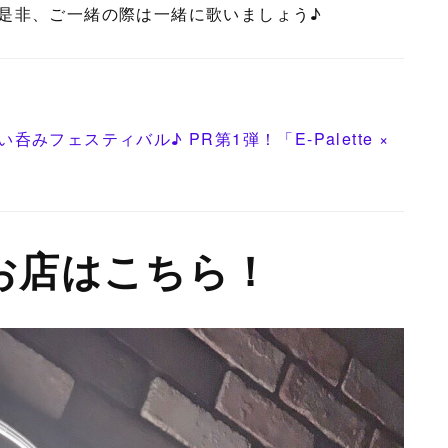
是非、ご一緒の際は一緒に歌いましょう♪
フェスティバル♪ PR第1弾！「E-Palette ×
お店はこちら！