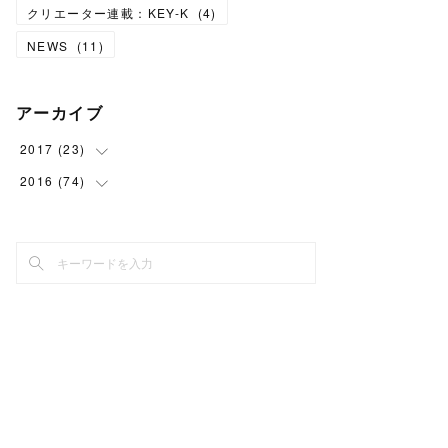
クリエーター連載：KEY-K
(
4
)
NEWS
(
11
)
アーカイブ
2017
(
23
)
2016
(
74
(
7
)
)
(
3
)
(
8
)
(
6
)
(
7
)
(
7
)
(
6
)
(
43
)
(
10
)