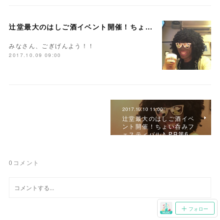
辻堂最大のはしご酒イベント開催！ちょい呑みフェスティバル♪ PR第4弾！「辻風 × 純国産ボイス」
みなさん、ごぎげんよう！！
2017.10.09 09:00
2017.10.10 11:00
辻堂最大のはしご酒イベ
ント開催！ちょい呑みフ
ェスティバル♪ PR第6…
0
コメント
フォロー