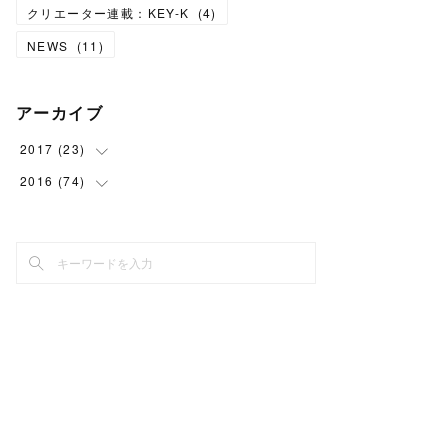
クリエーター連載：KEY-K
(
4
)
NEWS
(
11
)
アーカイブ
2017
(
23
)
2016
(
74
(
7
)
)
(
3
)
(
8
)
(
6
)
(
7
)
(
7
)
(
6
)
(
43
)
(
10
)