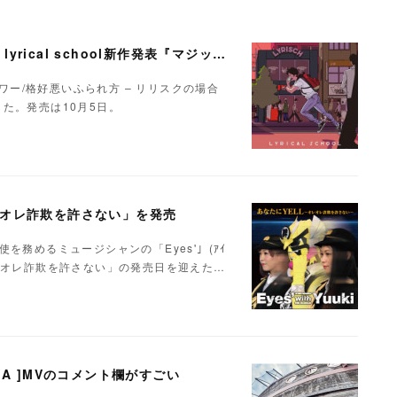
泉水マサチェリー自身最高のremix曲も収録！lyrical school新作発表『マジックアワー/格好悪いふられ方 -リリスクの場合-』
ックアワー/格好悪いふられ方 – リリスクの場合
発表した。発売は10月5日。
〜オレオレ詐欺を許さない」を発売
を務めるミュージシャンの「Eyes'」(ｱｲ
〜オレオレ詐欺を許さない」の発売日を迎えた…
DOTAMA ]MVのコメント欄がすごい