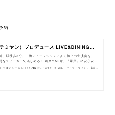
予約
Temiyan.（テミヤン）プロデュース LIVE&DINING「C'est la vie.（セ・ラ・ヴィ）」【横浜・日ノ出町】
町」駅徒歩3分。一流ミュージシャンによる極上の生演奏を、
の上質なスピーカーで楽しめる！ 着席で50席、『翠葉』の安心安…
Temiyan.（テミヤン）プロデュース LIVE&DINING「C'est la vie.（セ・ラ・ヴィ）」【横浜・日ノ出町】