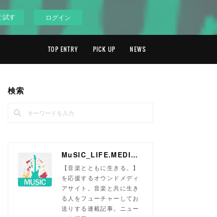
ぐ試す
ログイン
TOP ENTRY
PICK UP
NEWS
検索
MuSIC_LIFE.MEDIA「ミュージックライフメディア」
【音楽とともに生きる。】
を応援するオウンドメディ
アサイト。音楽と共に生き
る人をフューチャーしてお
送りする連載記事。ニュー