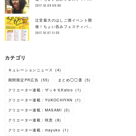
2017.10.09 09:00
辻堂最大のはしご酒イベント開
催！ちょい呑みフェスティバ…
2017.10.07 11:55
カテゴリ
キュレーションニュース
(
4
)
期間限定PR広告
(
55
)
まとめ◯◯選
(
5
)
クリエーター連載：ザッキモKatoo
(
1
)
クリエーター連載：YUKOCHIYAN
(
1
)
クリエーター連載：MASAMI
(
3
)
クリエーター連載：咲恵
(
8
)
クリエーター連載：mayuko
(
1
)