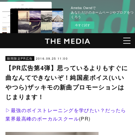
Ameba Owndで
あなただけのホームページやブログをつ
くろう
今すぐ試す
2016.09.25 11:00
期間限定PR広告
【PR広告第4弾】思っているよりもすぐに
曲なんてできないぞ！純国産ボイス(いい
やつら)ザッキモの新曲プロモーションは
じまります！
▷最強のボイストレーニングを学びたい？だったら
業界最高峰のボーカルスクール
(PR)