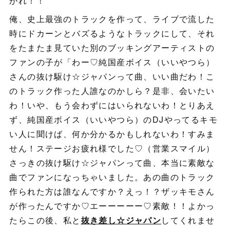
がれ！！
俺、史上最強のトラックを作って、ライブで流した
時にドカーンとバズるようなトラックにして、それ
をたまたま見ていた別のブッキングアーティストの
ファンの子が「わー♡純国産ボイス（いいやつら）
さんの抜け駆け☆ジャパンって曲、いい曲だわ！こ
のトラック作った人誰なのかしら？是非、会いたい
わ！いや、もう会わずにはいられないわ！とりあえ
ず、純国産ボイス（いいやつら）のDJやってるキモ
い人に聞けば、何か分かるかもしれないわ！すみま
せん！ステージお疲れ様でした♡（営業スマイル）
さっきの抜け駆け☆ジャパンって曲、本当に素敵な
曲でファンになっちゃいました。あの曲のトラック
作られた方は誰なんですか？えっ！？ザッキモさん
が作ったんですか♡エーーーーー♡素敵！！よかっ
たらこの後、私と
抜き差し☆ジャパン
してくれませ